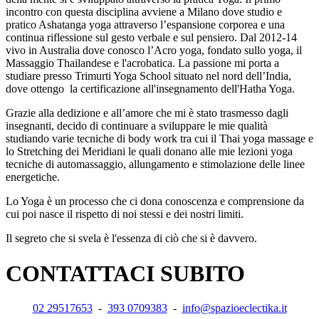
incontro con questa disciplina avviene a Milano dove studio e
pratico Ashatanga yoga attraverso l’espansione corporea e una
continua riflessione sul gesto verbale e sul pensiero. Dal 2012-14
vivo in Australia dove conosco l’Acro yoga, fondato sullo yoga, il
Massaggio Thailandese e l'acrobatica. La passione mi porta a
studiare presso Trimurti Yoga School situato nel nord dell’India,
dove ottengo la certificazione all'insegnamento dell'Hatha Yoga.
Grazie alla dedizione e all’amore che mi è stato trasmesso dagli
insegnanti, decido di continuare a sviluppare le mie qualità
studiando varie tecniche di body work tra cui il Thai yoga massage e
lo Stretching dei Meridiani le quali donano alle mie lezioni yoga
tecniche di automassaggio, allungamento e stimolazione delle linee
energetiche.
Lo Yoga è un processo che ci dona conoscenza e comprensione da
cui poi nasce il rispetto di noi stessi e dei nostri limiti.
Il segreto che si svela è l'essenza di ciò che si è davvero.
CONTATTACI SUBITO
02 29517653
-
393 0709383
-
info@spazioeclectika.it