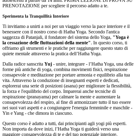
adolescenti a partire da 14 anni. PRIMA LEZIONE DI PROVA SU
PRENOTAZIONE per scegliere il percorso adatto a te.
Sperimenta la Tranquillità Interiore
Ti invitiamo a unirti a noi per un viaggio verso la pace interiore e il
benessere con il nostro corso di Hatha Yoga. Secondo l'antica
saggezza di Patanjali, il fondatore del sistema dello Yoga,
"Yoga è
la cessazione delle fluttuazioni della mente"
. In questo corso, ti
offriamo gli strumenti e le pratiche per raggiungere questo stato di
quiete mentale attraverso la pratica dell’Hatha Yoga.
Dalla radice sanscrita
Yuj
- unire, integrare - l’Hatha Yoga, una delle
forme più antiche di yoga, combina movimenti fisici, respirazione
consapevole e meditazione per portare armonia e equilibrio alla tua
vita. Attraverso la conduzione di insegnanti esperti e dedicati,
esplorerai una serie di posizioni (asana) per migliorare la flessibilità,
la forza e l'equilibrio del corpo. Imparerai anche tecniche di
respirazione (pranayama) per calmare la mente e aumentare la
consapevolezza del respiro, al fine di armonizzare tutto il tuo essere
nei suoi vari aspetti e a congiungere l'energia femminile e maschile -
Yin e Yang - che dimora in ciascuno.
Questo corso è adatto a tutti, dai principianti agli yogi più esperti.
Non importa da dove inizi, l’Hatha Yoga ti guiderà verso una
maggiore consapevolezza di te e del tuo potenziale interiore,