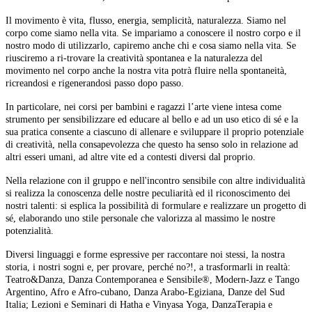
Il movimento è vita, flusso, energia, semplicità, naturalezza. Siamo nel
corpo come siamo nella vita. Se impariamo a conoscere il nostro corpo e il
nostro modo di utilizzarlo, capiremo anche chi e cosa siamo nella vita. Se
riusciremo a ri-trovare la creatività spontanea e la naturalezza del
movimento nel corpo anche la nostra vita potrà fluire nella spontaneità,
ricreandosi e rigenerandosi passo dopo passo.
In particolare, nei corsi per bambini e ragazzi l’arte viene intesa come
strumento per sensibilizzare ed educare al bello e ad un uso etico di sé e la
sua pratica consente a ciascuno di allenare e sviluppare il proprio potenziale
di creatività, nella consapevolezza che questo ha senso solo in relazione ad
altri esseri umani, ad altre vite ed a contesti diversi dal proprio.
Nella relazione con il gruppo e nell'incontro sensibile con altre individualità
si realizza la conoscenza delle nostre peculiarità ed il riconoscimento dei
nostri talenti: si esplica la possibilità di formulare e realizzare un progetto di
sé, elaborando uno stile personale che valorizza al massimo le nostre
potenzialità.
Diversi linguaggi e forme espressive per raccontare noi stessi, la nostra
storia, i nostri sogni e, per provare, perché no?!, a trasformarli in realtà:
Teatro&Danza, Danza Contemporanea e Sensibile®, Modern-Jazz e Tango
Argentino, Afro e Afro-cubano, Danza Arabo-Egiziana, Danze del Sud
Italia; Lezioni e Seminari di Hatha e Vinyasa Yoga, DanzaTerapia e