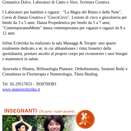
Ginnastica Dolce; Laboratori di Canto e Voce, Scrittura Creativa.
I Laboratori per bambini e ragazzi : “La Magia del Ritmo e delle Note”,
Corso di Danza Creativa e "GiocoCirco", Lezioni di circo e giocoloeria per
bimbi da 3 a 5 anni; Danza Propedeutica per bimbi da 5 a 7 anni;
"ContemporaneaMente" danza contemporanea per ragazze e ragazzi da 8 a
12 anni.
Infine Eclectika ha realizzato la sala Massaggi & Terapie: uno spazio
totalmente dedicato a sé, in cui abbandonare i ritmi frenetici della
quotidianità, prestare ascolto al proprio corpo per riconoscere i suoi bisogni
e mantenersi in salute.
Ayurveda e Shiatsu, Riflessologia Plantare, Orthobionomy, Sessioni Reiki e
Consulenza in Floriterapia e Numerologia, Theta Healing.
Tel. 02-29517653 - 3930709383
www.spazioeclectika.it