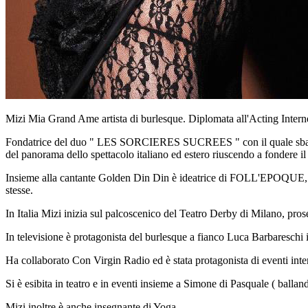
Mizi Mia Grand Ame artista di burlesque. Diplomata all'Acting Interne
Fondatrice del duo " LES SORCIERES SUCREES " con il quale sbarca n
del panorama dello spettacolo italiano ed estero riuscendo a fondere il s
Insieme alla cantante Golden Din Din è ideatrice di FOLL'EPOQUE, ma
stesse.
In Italia Mizi inizia sul palcoscenico del Teatro Derby di Milano, p
In televisione è protagonista del burlesque a fianco Luca Barbareschi 
Ha collaborato Con Virgin Radio ed è stata protagonista di eventi in
Si è esibita in teatro e in eventi insieme a Simone di Pasquale ( ballando
Mizi inoltre è anche insegnante di Yoga.