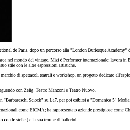
tional de Paris, dopo un percorso alla "London Burlesque Academy" di L
el mondo del vintage, Mizi è Performer internazionale; lavora in Eur
uo stile con le altre espressioni artistiche.
rchio di spettacoli teatrali e workshop, un progetto dedicato all'espl
roseguendo con Zelig, Teatro Manzoni e Teatro Nuovo.
in "Barbareschi Sciock" su La7, per poi esibirsi a "Domenica 5" Mediase
ternazionali come EICMA; ha rappresentato aziende prestigiose come Ch
 con le stelle ) e la sua troupe di ballerini.