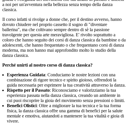
a noi per un'avventura nella bellezza senza tempo della danza
classica.
Il corso infatti si rivolge a donne che, per il destino avverso, hanno
dovuto chiudere nel proprio cassetto il sogno di "diventare
ballerina", ma che coltivano sempre dentro di sè la passione
travolgente per questa arte meravigliosa. E' rivolto soprattutto a
coloro che hanno seguito dei corsi di danza classica da bambine o da
adolescenti, che hanno frequentato o che frequentano corsi di danza
moderna, ma non hanno mai approfondito molto lo studio della
danza classica.
Perché unirti al nostro corso di danza classica?
Esperienza Guidata
: Conduciamo le nostre lezioni con una
combinazione di rigore tecnico e spirito gioioso, offrendoti la
guida necessaria per esprimere la tua creatività attraverso la danza.
Rispetto per il Passato
: Riconosciamo e valorizziamo la tua
esperienza passata nella danza classica, creando un ambiente in
cui puoi riscoprire la gioia del movimento senza pressioni o limiti.
Benefici Olistici
: Oltre a migliorare la tua tecnica e la tua forma
fisica, la danza classica offre una gamma di benefici per la salute
mentale e emotiva, aiutandoti a mantenere la tua vitalità e gioia di
vivere.