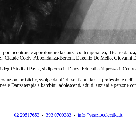
r poi incontrare e approfondire la danza contemporanea, il teatro danza
zi, Claude Coldy, Abbondanza-Bertoni, Eugenio De Mello, Giovanni Di 
sità degli Studi di Pavia, si diploma in Danza Educativa® presso il Cen
produzioni artistiche, svolge da più di vent’anni la sua professione nel
a e Danzaterapia a bambini, adolescenti, adulti, anziani e persone con 
02 29517653
-
393 0709383
-
info@spazioeclectika.it