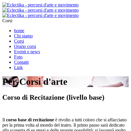
Corsi
home
Chi siamo
Corsi
Orario corsi
Eventi e news
Foto
Contatti
Link
Per-Corsi d'arte
Corso di Recitazione (livello base)
Il
corso base di recitazione
è rivolto a tutti coloro che si affacciano
per la prima volta al mondo del teatro. Il primo passo sarà dedicato
alla scoperta di se stessi e delle proprie possibilità; si lavorerà molto