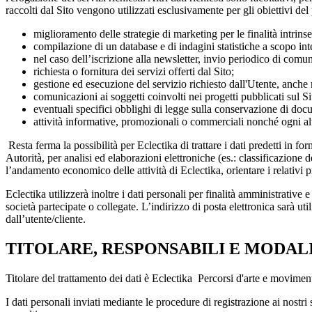
raccolti dal Sito vengono utilizzati esclusivamente per gli obiettivi del
miglioramento delle strategie di marketing per le finalità intrins
compilazione di un database e di indagini statistiche a scopo int
nel caso dell’iscrizione alla newsletter, invio periodico di comun
richiesta o fornitura dei servizi offerti dal Sito;
gestione ed esecuzione del servizio richiesto dall'Utente, anche 
comunicazioni ai soggetti coinvolti nei progetti pubblicati sul Si
eventuali specifici obblighi di legge sulla conservazione di do
attività informative, promozionali o commerciali nonché ogni altr
Resta ferma la possibilità per Eclectika di trattare i dati predetti in 
Autorità, per analisi ed elaborazioni elettroniche (es.: classificazione 
l’andamento economico delle attività di Eclectika, orientare i relativi
Eclectika utilizzerà inoltre i dati personali per finalità amministrative
società partecipate o collegate. L’indirizzo di posta elettronica sarà uti
dall’utente/cliente.
TITOLARE, RESPONSABILI E MODAL
Titolare del trattamento dei dati è Eclectika Percorsi d'arte e movim
I dati personali inviati mediante le procedure di registrazione ai nostri