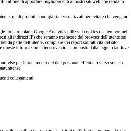
ili al fine di apportare miglioramenti ai nostri siti web che rendano
tente, quali prodotti sono già stati visualizzati per evitare che vengano
gle. In particolare, Google Analytics utilizza i cookies (sia temporanei
resi gli indirizzi IP) che saranno trasmesse dal browser dell’utente sui
et da parte dell’utente, compilare dei report sull’attività del sito
sferire queste informazioni a terzi ove ciò sia imposto dalla legge o laddove
ndivise per il trattamento dei dati personali effettuato verso società
tatunitense.
guenti collegamenti:
un profilo specifico per personalizzazioni dell’offerta commerciale, per