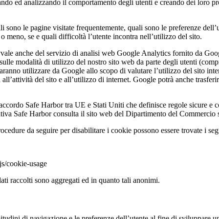
ndo ed analizzando il comportamento degli utenti e creando dei loro prof
ali sono le pagine visitate frequentemente, quali sono le preferenze dell’u
o meno, se e quali difficoltà l’utente incontra nell’utilizzo del sito.
 avvale anche del servizio di analisi web Google Analytics fornito da Goo
ulle modalità di utilizzo del nostro sito web da parte degli utenti (comp
anno utilizzare da Google allo scopo di valutare l’utilizzo del sito intern
tivi all’attività del sito e all’utilizzo di internet. Google potrà anche tra
accordo Safe Harbor tra UE e Stati Uniti che definisce regole sicure e co
rmativa Safe Harbor consulta il sito web del Dipartimento del Commercio s
rocedure da seguire per disabilitare i cookie possono essere trovate i se
sjs/cookie-usage
dati raccolti sono aggregati ed in quanto tali anonimi.
bitudini di navigazione e le preferenze dell’utente al fine di sviluppare 