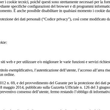
er i cookie tecnici, poiché questi sono strettamente necessari per la forni
ante specifiche configurazioni del browser e di programmi informatici o d
momento. È anche possibile disabilitare in qualsiasi momento i cookie da
protezione dei dati personali (“Codice privacy”), così come modificato d
okie:
iti web e per utilizzare e/o migliorare le varie funzioni e servizi richiest
olo esemplificativo, l’autenticazione dell’utente, l’accesso all’area riserv
 un ordine.
12 n. 69, e del provvedimento del Garante per la protezione dei dati per
’8 maggio 2014, pubblicato sulla Gazzetta Ufficiale n. 126 del 3 giugno 2
reventivo consenso dell’utente, fermo restando l’obbligo di informativa 