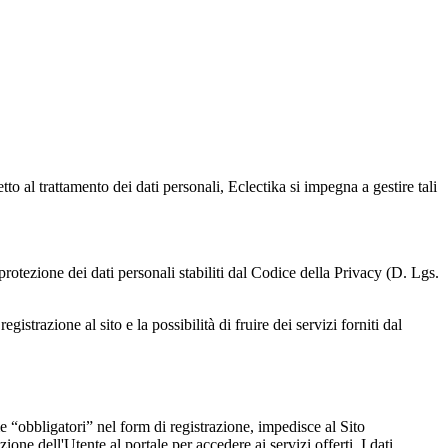
to al trattamento dei dati personali, Eclectika si impegna a gestire tali
i protezione dei dati personali stabiliti dal Codice della Privacy (D. Lgs.
istrazione al sito e la possibilità di fruire dei servizi forniti dal
e “obbligatori” nel form di registrazione, impedisce al Sito
zione dell'Utente al portale per accedere ai servizi offerti. I dati