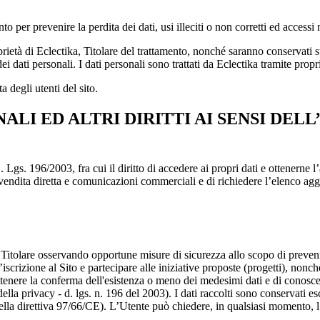
 per prevenire la perdita dei dati, usi illeciti o non corretti ed accessi 
proprietà di Eclectika, Titolare del trattamento, nonché saranno conservati
dati personali. I dati personali sono trattati da Eclectika tramite propri i
a degli utenti del sito.
NALI ED ALTRI DIRITTI AI SENSI DEL
 D. Lgs. 196/2003, fra cui il diritto di accedere ai propri dati e ottenern
io, vendita diretta e comunicazioni commerciali e di richiedere l’elenco 
l Titolare osservando opportune misure di sicurezza allo scopo di prevenirn
 l’iscrizione al Sito e partecipare alle iniziative proposte (progetti), nonc
ttenere la conferma dell'esistenza o meno dei medesimi dati e di conoscern
 della privacy - d. lgs. n. 196 del 2003). I dati raccolti sono conservati 
della direttiva 97/66/CE). L’Utente può chiedere, in qualsiasi momento, l’