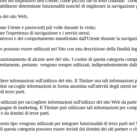
zioni nel dispositivo dell'Utente, come piccoli file di testo chiamati "co
abilitarne determinate funzionalità nonché di migliorare la navigazione g
a del sito Web;
ome Utente e password) più volte durante la visita;
re l'esperienza di navigazione e i servizi stessi;
interessi e del comportamento manifestato dall'Utente durante la navigaz
he possono essere utilizzati nel Sito con una descrizione della finalità leg
funzionamento di alcune aree del sito. I cookie di questa categoria compr
orrettamente, pertanto vengono sempre utilizzati, indipendentemente dal
re informazioni sull'utilizzo del sito. Il Titolare usa tali informazioni per
e raccoglie informazioni in forma anonima sull'attività degli utenti nel s
i terze parti.
ilizzati per raccogliere informazioni sull'utilizzo del sito Web da parte d
campagne di marketing. Il Titolare può utilizzare tali informazioni per com
o da domini di terze parti.
uesto tipo vengono utilizzati per integrare funzionalità di terze parti n
 di questa categoria possono essere inviati dai domini dei siti partner o 