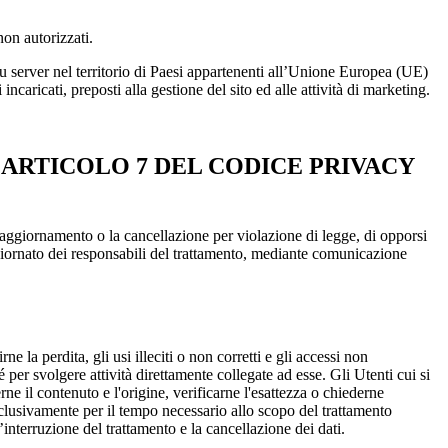
non autorizzati.
 su server nel territorio di Paesi appartenenti all’Unione Europea (UE)
ncaricati, preposti alla gestione del sito ed alle attività di marketing.
L’ARTICOLO 7 DEL CODICE PRIVACY
e l’aggiornamento o la cancellazione per violazione di legge, di opporsi
aggiornato dei responsabili del trattamento, mediante comunicazione
e la perdita, gli usi illeciti o non corretti e gli accessi non
hé per svolgere attività direttamente collegate ad esse. Gli Utenti cui si
e il contenuto e l'origine, verificarne l'esattezza o chiederne
esclusivamente per il tempo necessario allo scopo del trattamento
interruzione del trattamento e la cancellazione dei dati.