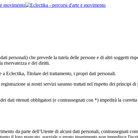
i personali) che prevede la tutela delle persone e di altri soggetti rispet
a riservatezza e dei diritti.
 Eclectika, Titolare del trattamento, i propri dati personali.
 registrazione ai nostri servizi saranno trattati nel rispetto dei principi d
i dati ritenuti obbligatori (e contrassegnati con *) impedirà la corretta reg
erimento da parte dell’Utente di alcuni dati personali, contrassegnati com
pertanto il loro mancato, parziale o errato inserimento non impedisce l'iscri