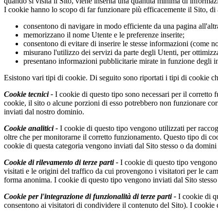
quando si visita il Sito, viene inserita una quantità minima di informa
I cookie hanno lo scopo di far funzionare più efficacemente il Sito, di 
consentono di navigare in modo efficiente da una pagina all'altr
memorizzano il nome Utente e le preferenze inserite;
consentono di evitare di inserire le stesse informazioni (come n
misurano l'utilizzo dei servizi da parte degli Utenti, per ottimizza
presentano informazioni pubblicitarie mirate in funzione degli 
Esistono vari tipi di cookie. Di seguito sono riportati i tipi di cookie c
Cookie tecnici -
I cookie di questo tipo sono necessari per il corretto 
cookie, il sito o alcune porzioni di esso potrebbero non funzionare c
inviati dal nostro dominio.
Cookie analitici -
I cookie di questo tipo vengono utilizzati per raccoglie
oltre che per monitorarne il corretto funzionamento. Questo tipo di cooki
cookie di questa categoria vengono inviati dal Sito stesso o da domini d
Cookie di rilevamento di terze parti -
I cookie di questo tipo vengono ut
visitati e le origini del traffico da cui provengono i visitatori per le 
forma anonima. I cookie di questo tipo vengono inviati dal Sito stesso 
Cookie per l'integrazione di funzionalità di terze parti -
I cookie di q
consentono ai visitatori di condividere il contenuto del Sito). I cookie