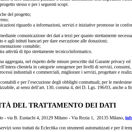
 progetto stesso e per i seguenti scopi:
eche del progetto;
erno;
icazioni riguardo a informazioni, servizi e iniziative promosse in conform
mediante comunicazione dei dati a terzi per quanto strettamente necessario
to e agli istituti bancari per dare esecuzione alle donazioni;
cumentazione contabile;
a attività di tipo strettamente tecnico/informatico.
forma aggregata, nel rispetto delle misure prescritte dal Garante privacy 
dell’intera clientela in categorie omogenee per livelli di servizi, consumi
 processi industriali e commerciali, migliorare i servizi, progettare e r
 e contabili e per l’esecuzione degli obblighi contrattuali; per le medesim
lizzabile, ai sensi dell’art. 130, comma 4, del D. Lgs. 196/03, anche a fini
ITÀ DEL TRATTAMENTO DEI DATI
ento - via B. Eustachi 4, 20129 Milano - Via Rezia 1, 20135 Milano,
inf
 servizi sono trattati da Eclectika con strumenti automatizzati e per il te