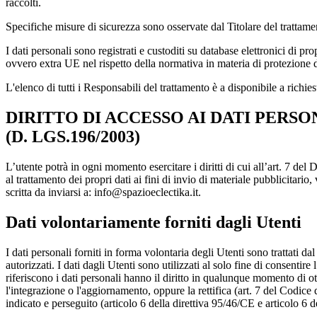
raccolti.
Specifiche misure di sicurezza sono osservate dal Titolare del trattamento
I dati personali sono registrati e custoditi su database elettronici di 
ovvero extra UE nel rispetto della normativa in materia di protezione dei 
L'elenco di tutti i Responsabili del trattamento è a disponibile a richiest
DIRITTO DI ACCESSO AI DATI PERSO
(D. LGS.196/2003)
L’utente potrà in ogni momento esercitare i diritti di cui all’art. 7 del
al trattamento dei propri dati ai fini di invio di materiale pubblicitar
scritta da inviarsi a: info@spazioeclectika.it.
Dati volontariamente forniti dagli Utenti
I dati personali forniti in forma volontaria degli Utenti sono trattati da
autorizzati. I dati dagli Utenti sono utilizzati al solo fine di consentire
riferiscono i dati personali hanno il diritto in qualunque momento di o
l'integrazione o l'aggiornamento, oppure la rettifica (art. 7 del Codice
indicato e perseguito (articolo 6 della direttiva 95/46/CE e articolo 6 