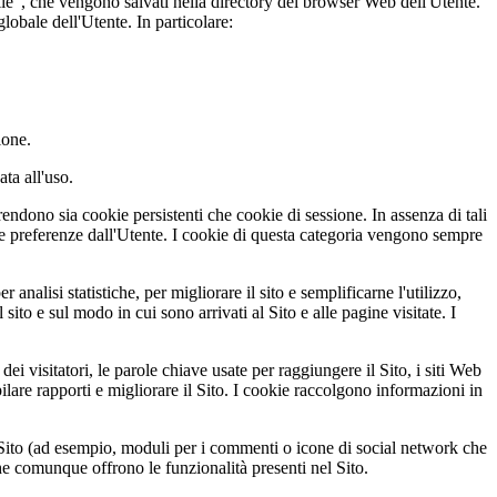
okie", che vengono salvati nella directory del browser Web dell'Utente.
lobale dell'Utente. In particolare:
ione.
ata all'uso.
endono sia cookie persistenti che cookie di sessione. In assenza di tali
le preferenze dall'Utente. I cookie di questa categoria vengono sempre
 analisi statistiche, per migliorare il sito e semplificarne l'utilizzo,
ito e sul modo in cui sono arrivati al Sito e alle pagine visitate. I
ei visitatori, le parole chiave usate per raggiungere il Sito, i siti Web
pilare rapporti e migliorare il Sito. I cookie raccolgono informazioni in
el Sito (ad esempio, moduli per i commenti o icone di social network che
che comunque offrono le funzionalità presenti nel Sito.