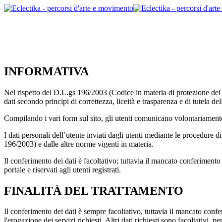
INFORMATIVA
Nel rispetto del D.L.gs 196/2003 (Codice in materia di protezione dei dat
dati secondo principi di correttezza, liceità e trasparenza e di tutela dell
Compilando i vari form sul sito, gli utenti comunicano volontariamente a
I dati personali dell’utente inviati dagli utenti mediante le procedure di
196/2003) e dalle altre norme vigenti in materia.
Il conferimento dei dati è facoltativo; tuttavia il mancato conferimento de
portale e riservati agli utenti registrati.
FINALITÀ DEL TRATTAMENTO
Il conferimento dei dati è sempre facoltativo, tuttavia il mancato conf
l'erogazione dei servizi richiesti. Altri dati richiesti sono facoltativi, 