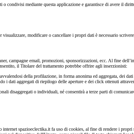
ti o condivisi mediante questa applicazione e garantisce di avere il diritt
Per visualizzare, modificare o cancellare i propri dati è necessario scriver
banner, campagne email, promozioni, sponsorizzazioni, ecc. Al fine dell’i
sentito, il Titolare del trattamento potrebbe offrire agli inserzionisti:
o avvalendosi della profilazione, in forma anonima ed aggregata, dei dati 
ndo i dati aggregati di riepilogo delle aperture e dei click ottenuti attra
sonali disaggregati o individuali, né consentirà a terze parti di comunicar
 internet spazioeclectika.it fa uso di cookies, al fine di rendere i propri s