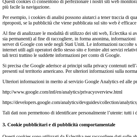
Questi cookies ci consentono di perfezionare i nostri siti web monitora
più facile la navigazione.
Per esempio, i cookies di analisi possono aiutarci a tener traccia di qu
riproposti, se la pubblicità che viene pubblicata sul sito web è efficace 
Al fine di analizzare le modalità di utilizzo dei siti web, Eclectika si
sia permanenti) al fine di raccogliere, in forma anonima, informazioni s
server di Google con sede negli Stati Uniti. Le informazioni raccolte sar
internet utili agli operatori dello stesso sito e fornire altri servizi rela
tali terzi trattino le suddette informazioni per conto di Google.
Si precisa che Google aderisce ai principi sulla privacy contenuti nell’
presenti sul territorio americano. Per ulteriori informazioni sulla no
Ulteriori informazioni in merito al servizio Google Analytics ed alle p
http://www.google.com/intl/en/analytics/privacyoverview.html
https://developers.google.com/analytics/devguides/collection/analytic
Tali dati non permettono di identificare personalmente l’utente: tutti i 
3. Cookie pubblicitari e di pubblicità comportamentale
Questi cookies sono utilizzati da Eclectika per raccogliere dati sulle a