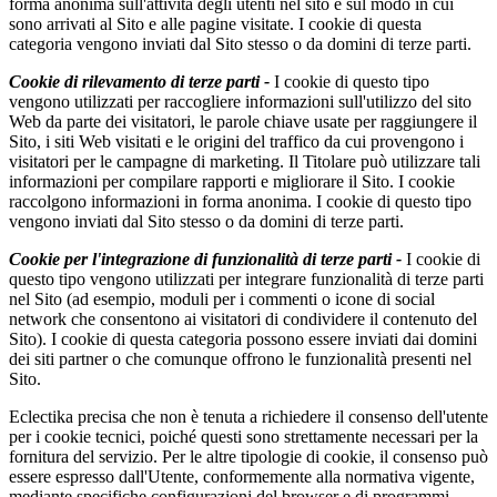
forma anonima sull'attività degli utenti nel sito e sul modo in cui
sono arrivati al Sito e alle pagine visitate. I cookie di questa
categoria vengono inviati dal Sito stesso o da domini di terze parti.
Cookie di rilevamento di terze parti -
I cookie di questo tipo
vengono utilizzati per raccogliere informazioni sull'utilizzo del sito
Web da parte dei visitatori, le parole chiave usate per raggiungere il
Sito, i siti Web visitati e le origini del traffico da cui provengono i
visitatori per le campagne di marketing. Il Titolare può utilizzare tali
informazioni per compilare rapporti e migliorare il Sito. I cookie
raccolgono informazioni in forma anonima. I cookie di questo tipo
vengono inviati dal Sito stesso o da domini di terze parti.
Cookie per l'integrazione di funzionalità di terze parti -
I cookie di
questo tipo vengono utilizzati per integrare funzionalità di terze parti
nel Sito (ad esempio, moduli per i commenti o icone di social
network che consentono ai visitatori di condividere il contenuto del
Sito). I cookie di questa categoria possono essere inviati dai domini
dei siti partner o che comunque offrono le funzionalità presenti nel
Sito.
Eclectika precisa che non è tenuta a richiedere il consenso dell'utente
per i cookie tecnici, poiché questi sono strettamente necessari per la
fornitura del servizio. Per le altre tipologie di cookie, il consenso può
essere espresso dall'Utente, conformemente alla normativa vigente,
mediante specifiche configurazioni del browser e di programmi