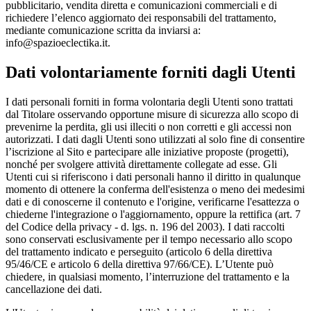
pubblicitario, vendita diretta e comunicazioni commerciali e di
richiedere l’elenco aggiornato dei responsabili del trattamento,
mediante comunicazione scritta da inviarsi a:
info@spazioeclectika.it.
Dati volontariamente forniti dagli Utenti
I dati personali forniti in forma volontaria degli Utenti sono trattati
dal Titolare osservando opportune misure di sicurezza allo scopo di
prevenirne la perdita, gli usi illeciti o non corretti e gli accessi non
autorizzati. I dati dagli Utenti sono utilizzati al solo fine di consentire
l’iscrizione al Sito e partecipare alle iniziative proposte (progetti),
nonché per svolgere attività direttamente collegate ad esse. Gli
Utenti cui si riferiscono i dati personali hanno il diritto in qualunque
momento di ottenere la conferma dell'esistenza o meno dei medesimi
dati e di conoscerne il contenuto e l'origine, verificarne l'esattezza o
chiederne l'integrazione o l'aggiornamento, oppure la rettifica (art. 7
del Codice della privacy - d. lgs. n. 196 del 2003). I dati raccolti
sono conservati esclusivamente per il tempo necessario allo scopo
del trattamento indicato e perseguito (articolo 6 della direttiva
95/46/CE e articolo 6 della direttiva 97/66/CE). L’Utente può
chiedere, in qualsiasi momento, l’interruzione del trattamento e la
cancellazione dei dati.