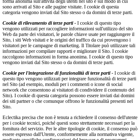
forma anonima sull'attività degli utenti nel sito e sul modo in cui
sono arrivati al Sito e alle pagine visitate. I cookie di questa
categoria vengono inviati dal Sito stesso o da domini di terze parti.
Cookie di rilevamento di terze parti -
I cookie di questo tipo
vengono utilizzati per raccogliere informazioni sull'utilizzo del sito
Web da parte dei visitatori, le parole chiave usate per raggiungere il
Sito, i siti Web visitati e le origini del traffico da cui provengono i
visitatori per le campagne di marketing. Il Titolare può utilizzare tali
informazioni per compilare rapporti e migliorare il Sito. I cookie
raccolgono informazioni in forma anonima. I cookie di questo tipo
vengono inviati dal Sito stesso o da domini di terze parti.
Cookie per l'integrazione di funzionalità di terze parti -
I cookie di
questo tipo vengono utilizzati per integrare funzionalità di terze parti
nel Sito (ad esempio, moduli per i commenti o icone di social
network che consentono ai visitatori di condividere il contenuto del
Sito). I cookie di questa categoria possono essere inviati dai domini
dei siti partner o che comunque offrono le funzionalità presenti nel
Sito.
Eclectika precisa che non è tenuta a richiedere il consenso dell'utente
per i cookie tecnici, poiché questi sono strettamente necessari per la
fornitura del servizio. Per le altre tipologie di cookie, il consenso può
essere espresso dall'Utente, conformemente alla normativa vigente,
mediante specifiche configurazioni del browser e di programmi