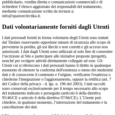
pubblicitario, vendita diretta e comunicazioni commerciali e di
richiedere l’elenco aggiornato dei responsabili del trattamento,
mediante comunicazione scritta da inviarsi a:
info@spazioeclectika.it.
Dati volontariamente forniti dagli Utenti
I dati personali forniti in forma volontaria degli Utenti sono trattati
dal Titolare osservando opportune misure di sicurezza allo scopo di
prevenirne la perdita, gli usi illeciti o non corretti e gli accessi non
autorizzati. I dati dagli Utenti sono utilizzati al solo fine di consentire
l’iscrizione al Sito e partecipare alle iniziative proposte (progetti),
nonché per svolgere attività direttamente collegate ad esse. Gli
Utenti cui si riferiscono i dati personali hanno il diritto in qualunque
momento di ottenere la conferma dell'esistenza o meno dei medesimi
dati e di conoscerne il contenuto e l'origine, verificarne l'esattezza o
chiederne l'integrazione o l'aggiornamento, oppure la rettifica (art. 7
del Codice della privacy - d. lgs. n. 196 del 2003). I dati raccolti
sono conservati esclusivamente per il tempo necessario allo scopo
del trattamento indicato e perseguito (articolo 6 della direttiva
95/46/CE e articolo 6 della direttiva 97/66/CE). L’Utente può
chiedere, in qualsiasi momento, l’interruzione del trattamento e la
cancellazione dei dati.