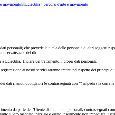
i personali) che prevede la tutela delle persone e di altri soggetti rispet
a riservatezza e dei diritti.
 Eclectika, Titolare del trattamento, i propri dati personali.
 registrazione ai nostri servizi saranno trattati nel rispetto dei principi d
i dati ritenuti obbligatori (e contrassegnati con *) impedirà la corretta reg
erimento da parte dell’Utente di alcuni dati personali, contrassegnati com
pertanto il loro mancato, parziale o errato inserimento non impedisce l'iscri