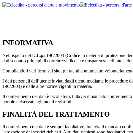
INFORMATIVA
Nel rispetto del D.L.gs 196/2003 (Codice in materia di protezione dei dat
dati secondo principi di correttezza, liceità e trasparenza e di tutela dell
Compilando i vari form sul sito, gli utenti comunicano volontariamente a
I dati personali dell’utente inviati dagli utenti mediante le procedure di
196/2003) e dalle altre norme vigenti in materia.
Il conferimento dei dati è facoltativo; tuttavia il mancato conferimento de
portale e riservati agli utenti registrati.
FINALITÀ DEL TRATTAMENTO
Il conferimento dei dati è sempre facoltativo, tuttavia il mancato conf
l'erogazione dei servizi richiesti. Altri dati richiesti sono facoltativi, 