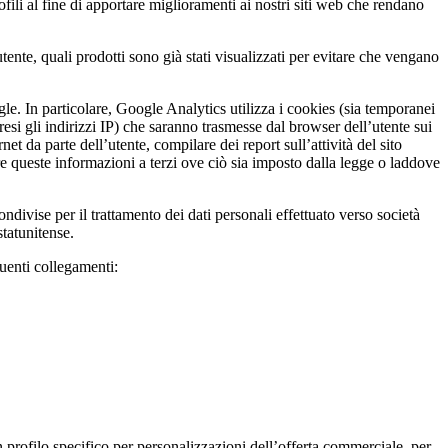
ili al fine di apportare miglioramenti ai nostri siti web che rendano
tente, quali prodotti sono già stati visualizzati per evitare che vengano
gle. In particolare, Google Analytics utilizza i cookies (sia temporanei
resi gli indirizzi IP) che saranno trasmesse dal browser dell’utente sui
et da parte dell’utente, compilare dei report sull’attività del sito
sferire queste informazioni a terzi ove ciò sia imposto dalla legge o laddove
ndivise per il trattamento dei dati personali effettuato verso società
tatunitense.
guenti collegamenti:
un profilo specifico per personalizzazioni dell’offerta commerciale, per