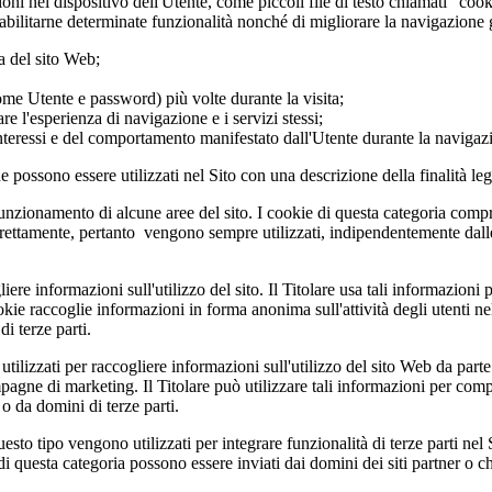
zioni nel dispositivo dell'Utente, come piccoli file di testo chiamati "co
abilitarne determinate funzionalità nonché di migliorare la navigazione g
a del sito Web;
ome Utente e password) più volte durante la visita;
re l'esperienza di navigazione e i servizi stessi;
interessi e del comportamento manifestato dall'Utente durante la navigaz
he possono essere utilizzati nel Sito con una descrizione della finalità leg
funzionamento di alcune aree del sito. I cookie di questa categoria compr
orrettamente, pertanto vengono sempre utilizzati, indipendentemente dal
re informazioni sull'utilizzo del sito. Il Titolare usa tali informazioni per
e raccoglie informazioni in forma anonima sull'attività degli utenti nel s
i terze parti.
ilizzati per raccogliere informazioni sull'utilizzo del sito Web da parte d
campagne di marketing. Il Titolare può utilizzare tali informazioni per com
o da domini di terze parti.
uesto tipo vengono utilizzati per integrare funzionalità di terze parti n
 di questa categoria possono essere inviati dai domini dei siti partner o 