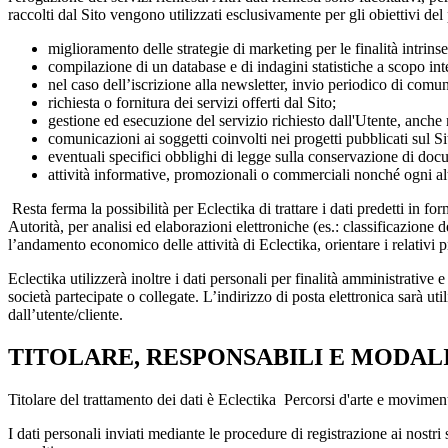
raccolti dal Sito vengono utilizzati esclusivamente per gli obiettivi del
miglioramento delle strategie di marketing per le finalità intrins
compilazione di un database e di indagini statistiche a scopo int
nel caso dell’iscrizione alla newsletter, invio periodico di comun
richiesta o fornitura dei servizi offerti dal Sito;
gestione ed esecuzione del servizio richiesto dall'Utente, anche 
comunicazioni ai soggetti coinvolti nei progetti pubblicati sul Si
eventuali specifici obblighi di legge sulla conservazione di do
attività informative, promozionali o commerciali nonché ogni altr
Resta ferma la possibilità per Eclectika di trattare i dati predetti in 
Autorità, per analisi ed elaborazioni elettroniche (es.: classificazione 
l’andamento economico delle attività di Eclectika, orientare i relativi
Eclectika utilizzerà inoltre i dati personali per finalità amministrative
società partecipate o collegate. L’indirizzo di posta elettronica sarà uti
dall’utente/cliente.
TITOLARE, RESPONSABILI E MODAL
Titolare del trattamento dei dati è Eclectika Percorsi d'arte e movim
I dati personali inviati mediante le procedure di registrazione ai nostri