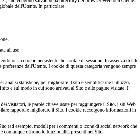
okie", che vengono salvati nella directory del browser Web dell'Utente.
lobale dell'Utente. In particolare:
ione.
ata all'uso.
endono sia cookie persistenti che cookie di sessione. In assenza di tali
le preferenze dall'Utente. I cookie di questa categoria vengono sempre
 analisi statistiche, per migliorare il sito e semplificarne l'utilizzo,
ito e sul modo in cui sono arrivati al Sito e alle pagine visitate. I
ei visitatori, le parole chiave usate per raggiungere il Sito, i siti Web
pilare rapporti e migliorare il Sito. I cookie raccolgono informazioni in
el Sito (ad esempio, moduli per i commenti o icone di social network che
che comunque offrono le funzionalità presenti nel Sito.