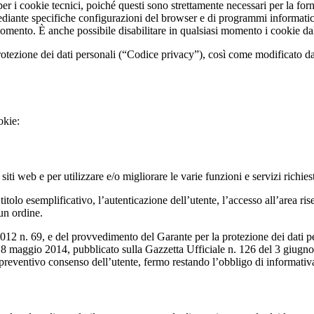
er i cookie tecnici, poiché questi sono strettamente necessari per la forni
ante specifiche configurazioni del browser e di programmi informatici o d
momento. È anche possibile disabilitare in qualsiasi momento i cookie da
protezione dei dati personali (“Codice privacy”), così come modificato d
okie:
iti web e per utilizzare e/o migliorare le varie funzioni e servizi richiest
olo esemplificativo, l’autenticazione dell’utente, l’accesso all’area riserv
 un ordine.
12 n. 69, e del provvedimento del Garante per la protezione dei dati per
’8 maggio 2014, pubblicato sulla Gazzetta Ufficiale n. 126 del 3 giugno 2
reventivo consenso dell’utente, fermo restando l’obbligo di informativa 