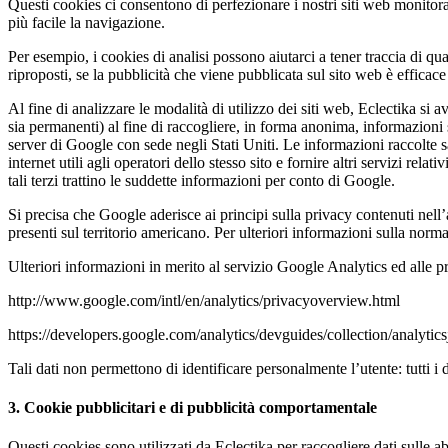
Questi cookies ci consentono di perfezionare i nostri siti web monitora
più facile la navigazione.
Per esempio, i cookies di analisi possono aiutarci a tener traccia di qu
riproposti, se la pubblicità che viene pubblicata sul sito web è efficace 
Al fine di analizzare le modalità di utilizzo dei siti web, Eclectika si
sia permanenti) al fine di raccogliere, in forma anonima, informazioni s
server di Google con sede negli Stati Uniti. Le informazioni raccolte sar
internet utili agli operatori dello stesso sito e fornire altri servizi rela
tali terzi trattino le suddette informazioni per conto di Google.
Si precisa che Google aderisce ai principi sulla privacy contenuti nell’
presenti sul territorio americano. Per ulteriori informazioni sulla no
Ulteriori informazioni in merito al servizio Google Analytics ed alle p
http://www.google.com/intl/en/analytics/privacyoverview.html
https://developers.google.com/analytics/devguides/collection/analytic
Tali dati non permettono di identificare personalmente l’utente: tutti i 
3. Cookie pubblicitari e di pubblicità comportamentale
Questi cookies sono utilizzati da Eclectika per raccogliere dati sulle a