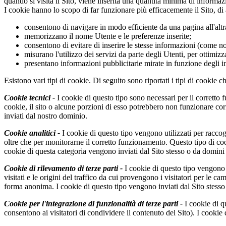
quando si visita il Sito, viene inserita una quantità minima di informa
I cookie hanno lo scopo di far funzionare più efficacemente il Sito, di 
consentono di navigare in modo efficiente da una pagina all'altr
memorizzano il nome Utente e le preferenze inserite;
consentono di evitare di inserire le stesse informazioni (come n
misurano l'utilizzo dei servizi da parte degli Utenti, per ottimizza
presentano informazioni pubblicitarie mirate in funzione degli 
Esistono vari tipi di cookie. Di seguito sono riportati i tipi di cookie c
Cookie tecnici -
I cookie di questo tipo sono necessari per il corretto 
cookie, il sito o alcune porzioni di esso potrebbero non funzionare c
inviati dal nostro dominio.
Cookie analitici -
I cookie di questo tipo vengono utilizzati per raccoglie
oltre che per monitorarne il corretto funzionamento. Questo tipo di cooki
cookie di questa categoria vengono inviati dal Sito stesso o da domini d
Cookie di rilevamento di terze parti -
I cookie di questo tipo vengono ut
visitati e le origini del traffico da cui provengono i visitatori per le 
forma anonima. I cookie di questo tipo vengono inviati dal Sito stesso 
Cookie per l'integrazione di funzionalità di terze parti -
I cookie di q
consentono ai visitatori di condividere il contenuto del Sito). I cookie