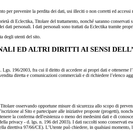
 per prevenire la perdita dei dati, usi illeciti o non corretti ed accessi 
proprietà di Eclectika, Titolare del trattamento, nonché saranno conservati
dati personali. I dati personali sono trattati da Eclectika tramite propri i
a degli utenti del sito.
NALI ED ALTRI DIRITTI AI SENSI DEL
 D. Lgs. 196/2003, fra cui il diritto di accedere ai propri dati e ottenern
io, vendita diretta e comunicazioni commerciali e di richiedere l’elenco 
l Titolare osservando opportune misure di sicurezza allo scopo di prevenirn
 l’iscrizione al Sito e partecipare alle iniziative proposte (progetti), nonc
ttenere la conferma dell'esistenza o meno dei medesimi dati e di conoscern
 della privacy - d. lgs. n. 196 del 2003). I dati raccolti sono conservati 
della direttiva 97/66/CE). L’Utente può chiedere, in qualsiasi momento, l’