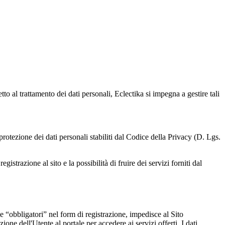
to al trattamento dei dati personali, Eclectika si impegna a gestire tali
i protezione dei dati personali stabiliti dal Codice della Privacy (D. Lgs.
istrazione al sito e la possibilità di fruire dei servizi forniti dal
e “obbligatori” nel form di registrazione, impedisce al Sito
zione dell'Utente al portale per accedere ai servizi offerti. I dati