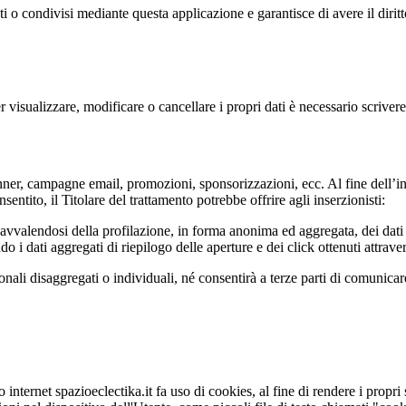
ti o condivisi mediante questa applicazione e garantisce di avere il diritt
Per visualizzare, modificare o cancellare i propri dati è necessario scriver
banner, campagne email, promozioni, sponsorizzazioni, ecc. Al fine dell’i
sentito, il Titolare del trattamento potrebbe offrire agli inserzionisti:
o avvalendosi della profilazione, in forma anonima ed aggregata, dei dati 
ndo i dati aggregati di riepilogo delle aperture e dei click ottenuti attra
sonali disaggregati o individuali, né consentirà a terze parti di comunicar
 internet spazioeclectika.it fa uso di cookies, al fine di rendere i propri s