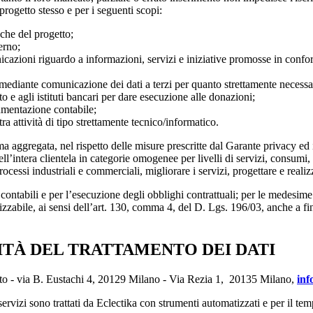
 progetto stesso e per i seguenti scopi:
eche del progetto;
erno;
icazioni riguardo a informazioni, servizi e iniziative promosse in conform
mediante comunicazione dei dati a terzi per quanto strettamente necessario
to e agli istituti bancari per dare esecuzione alle donazioni;
cumentazione contabile;
a attività di tipo strettamente tecnico/informatico.
forma aggregata, nel rispetto delle misure prescritte dal Garante privacy 
dell’intera clientela in categorie omogenee per livelli di servizi, consumi
 processi industriali e commerciali, migliorare i servizi, progettare e r
 e contabili e per l’esecuzione degli obblighi contrattuali; per le medesim
lizzabile, ai sensi dell’art. 130, comma 4, del D. Lgs. 196/03, anche a fini
ITÀ DEL TRATTAMENTO DEI DATI
ento - via B. Eustachi 4, 20129 Milano - Via Rezia 1, 20135 Milano,
inf
 servizi sono trattati da Eclectika con strumenti automatizzati e per il te