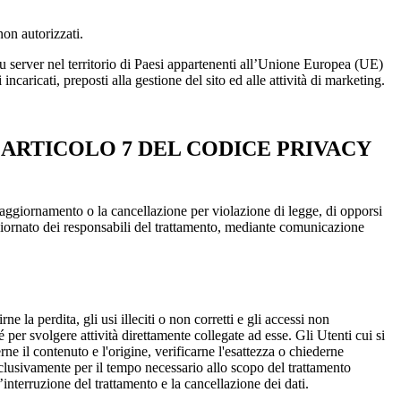
non autorizzati.
 su server nel territorio di Paesi appartenenti all’Unione Europea (UE)
ncaricati, preposti alla gestione del sito ed alle attività di marketing.
L’ARTICOLO 7 DEL CODICE PRIVACY
e l’aggiornamento o la cancellazione per violazione di legge, di opporsi
aggiornato dei responsabili del trattamento, mediante comunicazione
e la perdita, gli usi illeciti o non corretti e gli accessi non
hé per svolgere attività direttamente collegate ad esse. Gli Utenti cui si
e il contenuto e l'origine, verificarne l'esattezza o chiederne
esclusivamente per il tempo necessario allo scopo del trattamento
interruzione del trattamento e la cancellazione dei dati.