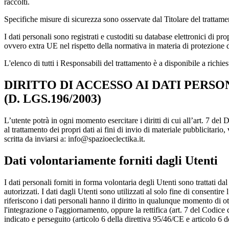
raccolti.
Specifiche misure di sicurezza sono osservate dal Titolare del trattamento
I dati personali sono registrati e custoditi su database elettronici di 
ovvero extra UE nel rispetto della normativa in materia di protezione dei 
L'elenco di tutti i Responsabili del trattamento è a disponibile a richiest
DIRITTO DI ACCESSO AI DATI PERSO
(D. LGS.196/2003)
L’utente potrà in ogni momento esercitare i diritti di cui all’art. 7 del
al trattamento dei propri dati ai fini di invio di materiale pubblicitar
scritta da inviarsi a: info@spazioeclectika.it.
Dati volontariamente forniti dagli Utenti
I dati personali forniti in forma volontaria degli Utenti sono trattati da
autorizzati. I dati dagli Utenti sono utilizzati al solo fine di consentire
riferiscono i dati personali hanno il diritto in qualunque momento di o
l'integrazione o l'aggiornamento, oppure la rettifica (art. 7 del Codice
indicato e perseguito (articolo 6 della direttiva 95/46/CE e articolo 6 