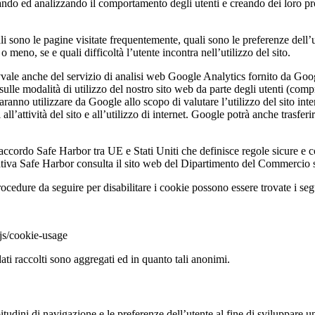
ndo ed analizzando il comportamento degli utenti e creando dei loro prof
ali sono le pagine visitate frequentemente, quali sono le preferenze dell’u
o meno, se e quali difficoltà l’utente incontra nell’utilizzo del sito.
 avvale anche del servizio di analisi web Google Analytics fornito da Goo
ulle modalità di utilizzo del nostro sito web da parte degli utenti (comp
anno utilizzare da Google allo scopo di valutare l’utilizzo del sito intern
tivi all’attività del sito e all’utilizzo di internet. Google potrà anche tra
accordo Safe Harbor tra UE e Stati Uniti che definisce regole sicure e co
rmativa Safe Harbor consulta il sito web del Dipartimento del Commercio s
rocedure da seguire per disabilitare i cookie possono essere trovate i se
sjs/cookie-usage
dati raccolti sono aggregati ed in quanto tali anonimi.
bitudini di navigazione e le preferenze dell’utente al fine di sviluppare 