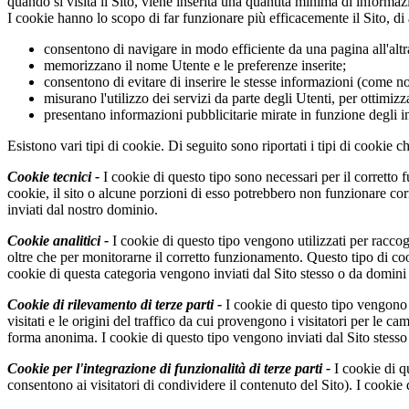
quando si visita il Sito, viene inserita una quantità minima di informa
I cookie hanno lo scopo di far funzionare più efficacemente il Sito, di 
consentono di navigare in modo efficiente da una pagina all'altr
memorizzano il nome Utente e le preferenze inserite;
consentono di evitare di inserire le stesse informazioni (come n
misurano l'utilizzo dei servizi da parte degli Utenti, per ottimizza
presentano informazioni pubblicitarie mirate in funzione degli 
Esistono vari tipi di cookie. Di seguito sono riportati i tipi di cookie c
Cookie tecnici -
I cookie di questo tipo sono necessari per il corretto 
cookie, il sito o alcune porzioni di esso potrebbero non funzionare c
inviati dal nostro dominio.
Cookie analitici -
I cookie di questo tipo vengono utilizzati per raccoglie
oltre che per monitorarne il corretto funzionamento. Questo tipo di cooki
cookie di questa categoria vengono inviati dal Sito stesso o da domini d
Cookie di rilevamento di terze parti -
I cookie di questo tipo vengono ut
visitati e le origini del traffico da cui provengono i visitatori per le 
forma anonima. I cookie di questo tipo vengono inviati dal Sito stesso 
Cookie per l'integrazione di funzionalità di terze parti -
I cookie di q
consentono ai visitatori di condividere il contenuto del Sito). I cookie