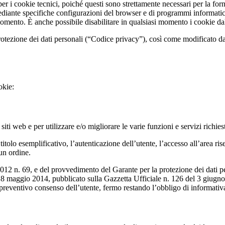
er i cookie tecnici, poiché questi sono strettamente necessari per la forni
ante specifiche configurazioni del browser e di programmi informatici o d
momento. È anche possibile disabilitare in qualsiasi momento i cookie da
protezione dei dati personali (“Codice privacy”), così come modificato d
okie:
iti web e per utilizzare e/o migliorare le varie funzioni e servizi richiest
olo esemplificativo, l’autenticazione dell’utente, l’accesso all’area riserv
 un ordine.
12 n. 69, e del provvedimento del Garante per la protezione dei dati per
’8 maggio 2014, pubblicato sulla Gazzetta Ufficiale n. 126 del 3 giugno 2
reventivo consenso dell’utente, fermo restando l’obbligo di informativa 