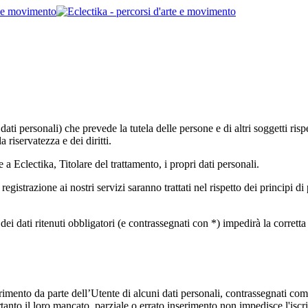
i personali) che prevede la tutela delle persone e di altri soggetti rispet
a riservatezza e dei diritti.
 Eclectika, Titolare del trattamento, i propri dati personali.
 registrazione ai nostri servizi saranno trattati nel rispetto dei principi d
i dati ritenuti obbligatori (e contrassegnati con *) impedirà la corretta reg
erimento da parte dell’Utente di alcuni dati personali, contrassegnati com
pertanto il loro mancato, parziale o errato inserimento non impedisce l'iscri