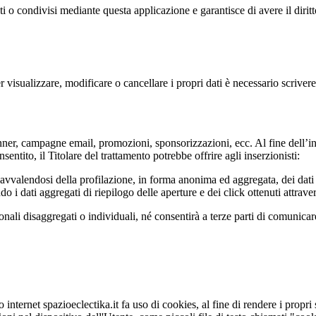
ti o condivisi mediante questa applicazione e garantisce di avere il diritt
Per visualizzare, modificare o cancellare i propri dati è necessario scriver
banner, campagne email, promozioni, sponsorizzazioni, ecc. Al fine dell’i
sentito, il Titolare del trattamento potrebbe offrire agli inserzionisti:
o avvalendosi della profilazione, in forma anonima ed aggregata, dei dati 
ndo i dati aggregati di riepilogo delle aperture e dei click ottenuti attra
sonali disaggregati o individuali, né consentirà a terze parti di comunicar
 internet spazioeclectika.it fa uso di cookies, al fine di rendere i propri s