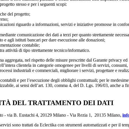
 progetto stesso e per i seguenti scopi:
eche del progetto;
erno;
icazioni riguardo a informazioni, servizi e iniziative promosse in conform
mediante comunicazione dei dati a terzi per quanto strettamente necessario
to e agli istituti bancari per dare esecuzione alle donazioni;
cumentazione contabile;
a attività di tipo strettamente tecnico/informatico.
forma aggregata, nel rispetto delle misure prescritte dal Garante privacy 
dell’intera clientela in categorie omogenee per livelli di servizi, consumi
 processi industriali e commerciali, migliorare i servizi, progettare e r
 e contabili e per l’esecuzione degli obblighi contrattuali; per le medesim
lizzabile, ai sensi dell’art. 130, comma 4, del D. Lgs. 196/03, anche a fini
ITÀ DEL TRATTAMENTO DEI DATI
ento - via B. Eustachi 4, 20129 Milano - Via Rezia 1, 20135 Milano,
inf
 servizi sono trattati da Eclectika con strumenti automatizzati e per il te