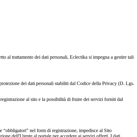
to al trattamento dei dati personali, Eclectika si impegna a gestire tali
i protezione dei dati personali stabiliti dal Codice della Privacy (D. Lgs.
istrazione al sito e la possibilità di fruire dei servizi forniti dal
e “obbligatori” nel form di registrazione, impedisce al Sito
zione dell'Utente al portale per accedere ai servizi offerti. I dati