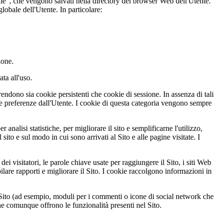
okie", che vengono salvati nella directory del browser Web dell'Utente.
lobale dell'Utente. In particolare:
ione.
ata all'uso.
endono sia cookie persistenti che cookie di sessione. In assenza di tali
le preferenze dall'Utente. I cookie di questa categoria vengono sempre
 analisi statistiche, per migliorare il sito e semplificarne l'utilizzo,
ito e sul modo in cui sono arrivati al Sito e alle pagine visitate. I
ei visitatori, le parole chiave usate per raggiungere il Sito, i siti Web
pilare rapporti e migliorare il Sito. I cookie raccolgono informazioni in
el Sito (ad esempio, moduli per i commenti o icone di social network che
che comunque offrono le funzionalità presenti nel Sito.