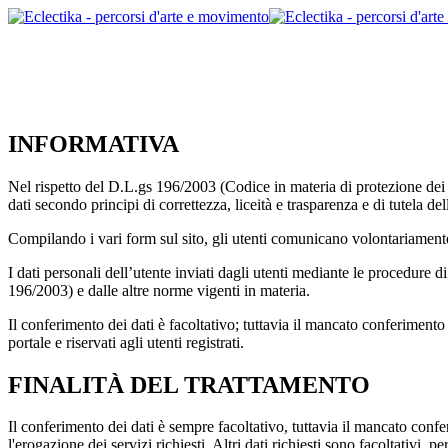
INFORMATIVA
Nel rispetto del D.L.gs 196/2003 (Codice in materia di protezione dei dat
dati secondo principi di correttezza, liceità e trasparenza e di tutela dell
Compilando i vari form sul sito, gli utenti comunicano volontariamente a
I dati personali dell’utente inviati dagli utenti mediante le procedure di
196/2003) e dalle altre norme vigenti in materia.
Il conferimento dei dati è facoltativo; tuttavia il mancato conferimento de
portale e riservati agli utenti registrati.
FINALITÀ DEL TRATTAMENTO
Il conferimento dei dati è sempre facoltativo, tuttavia il mancato conf
l'erogazione dei servizi richiesti. Altri dati richiesti sono facoltativi, 