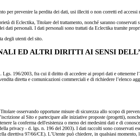
 per prevenire la perdita dei dati, usi illeciti o non corretti ed accessi 
proprietà di Eclectika, Titolare del trattamento, nonché saranno conservati
dati personali. I dati personali sono trattati da Eclectika tramite propri i
a degli utenti del sito.
NALI ED ALTRI DIRITTI AI SENSI DEL
 D. Lgs. 196/2003, fra cui il diritto di accedere ai propri dati e ottenern
io, vendita diretta e comunicazioni commerciali e di richiedere l’elenco 
l Titolare osservando opportune misure di sicurezza allo scopo di prevenirn
 l’iscrizione al Sito e partecipare alle iniziative proposte (progetti), nonc
ttenere la conferma dell'esistenza o meno dei medesimi dati e di conoscern
 della privacy - d. lgs. n. 196 del 2003). I dati raccolti sono conservati 
della direttiva 97/66/CE). L’Utente può chiedere, in qualsiasi momento, l’