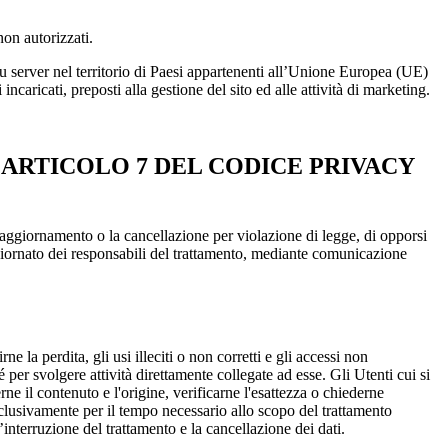
non autorizzati.
 su server nel territorio di Paesi appartenenti all’Unione Europea (UE)
ncaricati, preposti alla gestione del sito ed alle attività di marketing.
L’ARTICOLO 7 DEL CODICE PRIVACY
e l’aggiornamento o la cancellazione per violazione di legge, di opporsi
aggiornato dei responsabili del trattamento, mediante comunicazione
e la perdita, gli usi illeciti o non corretti e gli accessi non
hé per svolgere attività direttamente collegate ad esse. Gli Utenti cui si
e il contenuto e l'origine, verificarne l'esattezza o chiederne
esclusivamente per il tempo necessario allo scopo del trattamento
interruzione del trattamento e la cancellazione dei dati.