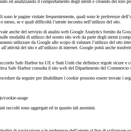
ndo ed analizzando il comportamento degli utenti e creando dei loro prof
ali sono le pagine visitate frequentemente, quali sono le preferenze dell’u
o meno, se e quali difficoltà l’utente incontra nell’utilizzo del sito.
 avvale anche del servizio di analisi web Google Analytics fornito da Goo
ulle modalità di utilizzo del nostro sito web da parte degli utenti (comp
anno utilizzare da Google allo scopo di valutare l’utilizzo del sito intern
tivi all’attività del sito e all’utilizzo di internet. Google potrà anche tra
accordo Safe Harbor tra UE e Stati Uniti che definisce regole sicure e co
rmativa Safe Harbor consulta il sito web del Dipartimento del Commercio s
rocedure da seguire per disabilitare i cookie possono essere trovate i se
sjs/cookie-usage
dati raccolti sono aggregati ed in quanto tali anonimi.
bitudini di navigazione e le preferenze dell’utente al fine di sviluppare 