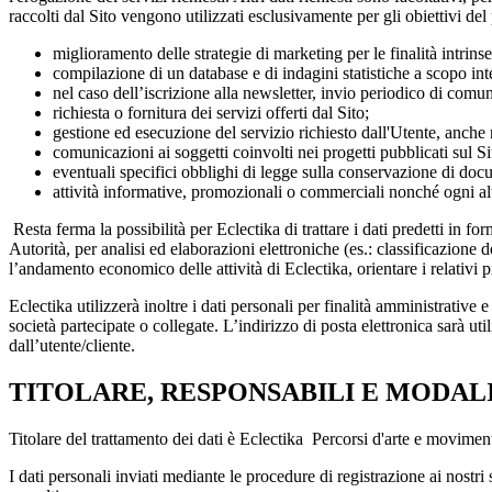
raccolti dal Sito vengono utilizzati esclusivamente per gli obiettivi del
miglioramento delle strategie di marketing per le finalità intrins
compilazione di un database e di indagini statistiche a scopo int
nel caso dell’iscrizione alla newsletter, invio periodico di comun
richiesta o fornitura dei servizi offerti dal Sito;
gestione ed esecuzione del servizio richiesto dall'Utente, anche 
comunicazioni ai soggetti coinvolti nei progetti pubblicati sul Si
eventuali specifici obblighi di legge sulla conservazione di do
attività informative, promozionali o commerciali nonché ogni altr
Resta ferma la possibilità per Eclectika di trattare i dati predetti in 
Autorità, per analisi ed elaborazioni elettroniche (es.: classificazione 
l’andamento economico delle attività di Eclectika, orientare i relativi
Eclectika utilizzerà inoltre i dati personali per finalità amministrative
società partecipate o collegate. L’indirizzo di posta elettronica sarà uti
dall’utente/cliente.
TITOLARE, RESPONSABILI E MODAL
Titolare del trattamento dei dati è Eclectika Percorsi d'arte e movim
I dati personali inviati mediante le procedure di registrazione ai nostri