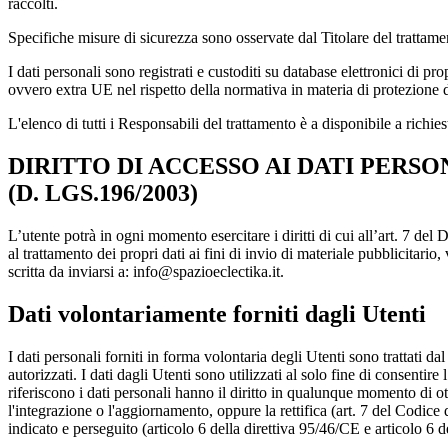
raccolti.
Specifiche misure di sicurezza sono osservate dal Titolare del trattamento
I dati personali sono registrati e custoditi su database elettronici di 
ovvero extra UE nel rispetto della normativa in materia di protezione dei 
L'elenco di tutti i Responsabili del trattamento è a disponibile a richiest
DIRITTO DI ACCESSO AI DATI PERSO
(D. LGS.196/2003)
L’utente potrà in ogni momento esercitare i diritti di cui all’art. 7 del
al trattamento dei propri dati ai fini di invio di materiale pubblicitar
scritta da inviarsi a: info@spazioeclectika.it.
Dati volontariamente forniti dagli Utenti
I dati personali forniti in forma volontaria degli Utenti sono trattati da
autorizzati. I dati dagli Utenti sono utilizzati al solo fine di consentire
riferiscono i dati personali hanno il diritto in qualunque momento di o
l'integrazione o l'aggiornamento, oppure la rettifica (art. 7 del Codice
indicato e perseguito (articolo 6 della direttiva 95/46/CE e articolo 6 