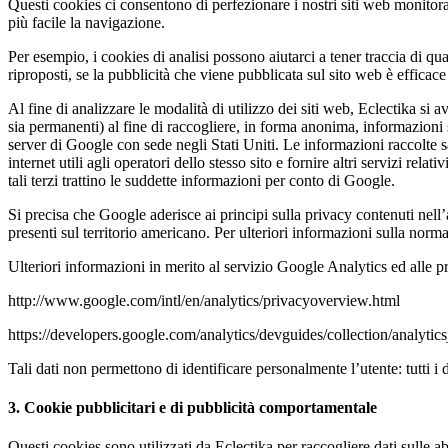
Questi cookies ci consentono di perfezionare i nostri siti web monitora
più facile la navigazione.
Per esempio, i cookies di analisi possono aiutarci a tener traccia di qu
riproposti, se la pubblicità che viene pubblicata sul sito web è efficace 
Al fine di analizzare le modalità di utilizzo dei siti web, Eclectika si
sia permanenti) al fine di raccogliere, in forma anonima, informazioni s
server di Google con sede negli Stati Uniti. Le informazioni raccolte sar
internet utili agli operatori dello stesso sito e fornire altri servizi rela
tali terzi trattino le suddette informazioni per conto di Google.
Si precisa che Google aderisce ai principi sulla privacy contenuti nell’
presenti sul territorio americano. Per ulteriori informazioni sulla no
Ulteriori informazioni in merito al servizio Google Analytics ed alle p
http://www.google.com/intl/en/analytics/privacyoverview.html
https://developers.google.com/analytics/devguides/collection/analytic
Tali dati non permettono di identificare personalmente l’utente: tutti i 
3. Cookie pubblicitari e di pubblicità comportamentale
Questi cookies sono utilizzati da Eclectika per raccogliere dati sulle a