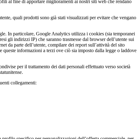
ili al fine di apportare miglioramenti ai nostri siti web che rendano
tente, quali prodotti sono già stati visualizzati per evitare che vengano
gle. In particolare, Google Analytics utilizza i cookies (sia temporanei
resi gli indirizzi IP) che saranno trasmesse dal browser dell’utente sui
et da parte dell’utente, compilare dei report sull’attività del sito
sferire queste informazioni a terzi ove ciò sia imposto dalla legge o laddove
ndivise per il trattamento dei dati personali effettuato verso società
tatunitense.
guenti collegamenti:
un profilo specifico per personalizzazioni dell’offerta commerciale, per