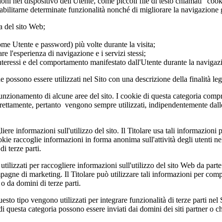
zioni nel dispositivo dell'Utente, come piccoli file di testo chiamati "co
abilitarne determinate funzionalità nonché di migliorare la navigazione g
a del sito Web;
ome Utente e password) più volte durante la visita;
re l'esperienza di navigazione e i servizi stessi;
interessi e del comportamento manifestato dall'Utente durante la navigaz
he possono essere utilizzati nel Sito con una descrizione della finalità leg
funzionamento di alcune aree del sito. I cookie di questa categoria compr
orrettamente, pertanto vengono sempre utilizzati, indipendentemente dal
re informazioni sull'utilizzo del sito. Il Titolare usa tali informazioni per
e raccoglie informazioni in forma anonima sull'attività degli utenti nel s
i terze parti.
ilizzati per raccogliere informazioni sull'utilizzo del sito Web da parte d
campagne di marketing. Il Titolare può utilizzare tali informazioni per com
o da domini di terze parti.
uesto tipo vengono utilizzati per integrare funzionalità di terze parti n
 di questa categoria possono essere inviati dai domini dei siti partner o 