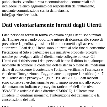
pubblicitario, vendita diretta e comunicazioni commerciali e di
richiedere l’elenco aggiornato dei responsabili del trattamento,
mediante comunicazione scritta da inviarsi a:
info@spazioeclectika.it.
Dati volontariamente forniti dagli Utenti
I dati personali forniti in forma volontaria degli Utenti sono trattati
dal Titolare osservando opportune misure di sicurezza allo scopo di
prevenirne la perdita, gli usi illeciti o non corretti e gli accessi non
autorizzati. I dati dagli Utenti sono utilizzati al solo fine di consentire
l’iscrizione al Sito e partecipare alle iniziative proposte (progetti),
nonché per svolgere attività direttamente collegate ad esse. Gli
Utenti cui si riferiscono i dati personali hanno il diritto in qualunque
momento di ottenere la conferma dell'esistenza o meno dei medesimi
dati e di conoscerne il contenuto e l'origine, verificarne l'esattezza o
chiederne l'integrazione o l'aggiornamento, oppure la rettifica (art. 7
del Codice della privacy - d. lgs. n. 196 del 2003). I dati raccolti
sono conservati esclusivamente per il tempo necessario allo scopo
del trattamento indicato e perseguito (articolo 6 della direttiva
95/46/CE e articolo 6 della direttiva 97/66/CE). L’Utente può
chiedere, in qualsiasi momento, l’interruzione del trattamento e la
cancellazione dei dati.