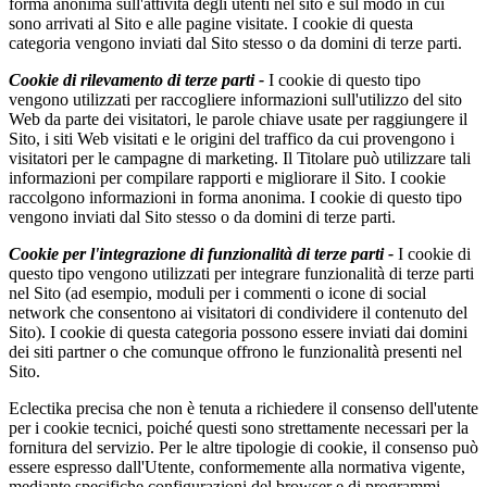
forma anonima sull'attività degli utenti nel sito e sul modo in cui
sono arrivati al Sito e alle pagine visitate. I cookie di questa
categoria vengono inviati dal Sito stesso o da domini di terze parti.
Cookie di rilevamento di terze parti -
I cookie di questo tipo
vengono utilizzati per raccogliere informazioni sull'utilizzo del sito
Web da parte dei visitatori, le parole chiave usate per raggiungere il
Sito, i siti Web visitati e le origini del traffico da cui provengono i
visitatori per le campagne di marketing. Il Titolare può utilizzare tali
informazioni per compilare rapporti e migliorare il Sito. I cookie
raccolgono informazioni in forma anonima. I cookie di questo tipo
vengono inviati dal Sito stesso o da domini di terze parti.
Cookie per l'integrazione di funzionalità di terze parti -
I cookie di
questo tipo vengono utilizzati per integrare funzionalità di terze parti
nel Sito (ad esempio, moduli per i commenti o icone di social
network che consentono ai visitatori di condividere il contenuto del
Sito). I cookie di questa categoria possono essere inviati dai domini
dei siti partner o che comunque offrono le funzionalità presenti nel
Sito.
Eclectika precisa che non è tenuta a richiedere il consenso dell'utente
per i cookie tecnici, poiché questi sono strettamente necessari per la
fornitura del servizio. Per le altre tipologie di cookie, il consenso può
essere espresso dall'Utente, conformemente alla normativa vigente,
mediante specifiche configurazioni del browser e di programmi